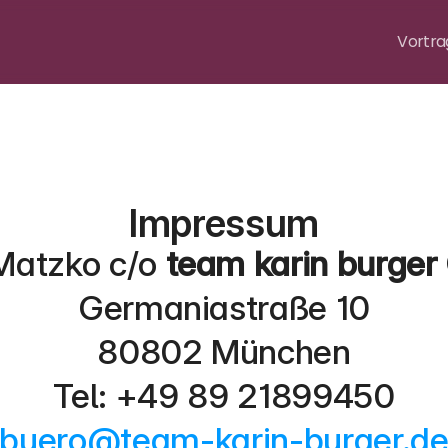
Vortra
Impressum
Matzko c/o 
team karin burge
Germaniastraße 10
80802 München
Tel: +49 89 21899450
buero@team-karin-burger.d