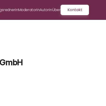
gsrednerin
Moderatorin
Autorin
Über
Kontakt
r GmbH
e