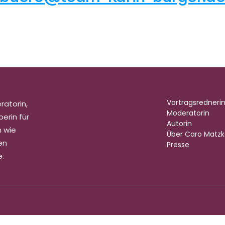
Vortragsredneri
atorin, 
Moderatorin
erin für 
Autorin
 wie 
Über Caro Matz
n 
Presse
e.